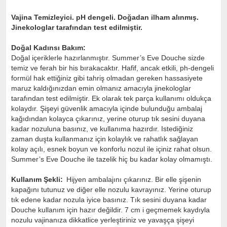
Vajina Temizleyici. pH dengeli. Doğadan ilham alınmış.
Jinekologlar tarafından test edilmiştir.
Doğal Kadınsı Bakım:
Doğal içeriklerle hazırlanmıştır. Summer’s Eve Douche sizde
temiz ve ferah bir his bırakacaktır. Hafif, ancak etkili, ph-dengeli
formül hak ettiğiniz gibi tahriş olmadan gereken hassasiyete
maruz kaldığınızdan emin olmanız amacıyla jinekologlar
tarafından test edilmiştir. Ek olarak tek parça kullanımı oldukça
kolaydır. Şişeyi güvenlik amacıyla içinde bulunduğu ambalaj
kağıdından kolayca çıkarınız, yerine oturup tık sesini duyana
kadar nozuluna basınız, ve kullanıma hazırdır. Istediğiniz
zaman duşta kullanmanız için kolaylık ve rahatlık sağlayan
kolay açılı, esnek boyun ve konforlu nozul ile içiniz rahat olsun.
Summer’s Eve Douche ile tazelik hiç bu kadar kolay olmamıştı.
Kullanım Şekli:
Hijyen ambalajını çıkarınız. Bir elle şişenin
kapağını tutunuz ve diğer elle nozulu kavrayınız. Yerine oturup
tık edene kadar nozula iyice basınız. Tık sesini duyana kadar
Douche kullanım için hazır değildir. 7 cm i geçmemek kaydıyla
nozulu vajinanıza dikkatlice yerleştiriniz ve yavaşça şişeyi