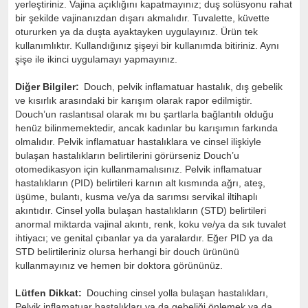
yerleştiriniz. Vajina açıklığını kapatmayınız; duş solüsyonu rahat
bir şekilde vajinanızdan dışarı akmalıdır. Tuvalette, küvette
otururken ya da duşta ayaktayken uygulayınız. Ürün tek
kullanımlıktır. Kullandığınız şişeyi bir kullanımda bitiriniz. Aynı
şişe ile ikinci uygulamayı yapmayınız.
Diğer Bilgiler:
Douch, pelvik inflamatuar hastalık, dış gebelik
ve kısırlık arasındaki bir karışım olarak rapor edilmiştir.
Douch’un raslantısal olarak mı bu şartlarla bağlantılı olduğu
henüz bilinmemektedir, ancak kadınlar bu karışımın farkında
olmalıdır. Pelvik inflamatuar hastalıklara ve cinsel ilişkiyle
bulaşan hastalıkların belirtilerini görürseniz Douch’u
otomedikasyon için kullanmamalısınız. Pelvik inflamatuar
hastalıkların (PID) belirtileri karnın alt kısmında ağrı, ateş,
üşüme, bulantı, kusma ve/ya da sarımsı servikal iltihaplı
akıntıdır. Cinsel yolla bulaşan hastalıkların (STD) belirtileri
anormal miktarda vajinal akıntı, renk, koku ve/ya da sık tuvalet
ihtiyacı; ve genital çıbanlar ya da yaralardır. Eğer PID ya da
STD belirtileriniz olursa herhangi bir douch ürününü
kullanmayınız ve hemen bir doktora görününüz.
Lütfen Dikkat:
Douching cinsel yolla bulaşan hastalıkları,
Pelvik inflamatuar hastalıkları ya da gebeliği önlemek ya da