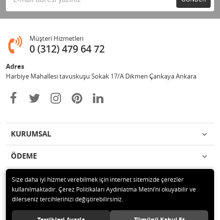
Müşteri Hizmetleri
0 (312) 479 64 72
Adres
Harbiye Mahallesi tavuskuşu Sokak 17/A Dikmen Çankaya Ankara
KURUMSAL
ÖDEME
İLETİŞİM
Size daha iyi hizmet verebilmek için internet sitemizde çerezler
kullanılmaktadır. Çerez Politikaları Aydınlatma Metni’ni okuyabilir ve
dilerseniz tercihlerinizi değiştirebilirsiniz.
© 2020 2Y BİLİŞİM İÇ VE DIŞ TİCARET LTD. ŞTİ. Tüm hakları saklıdır.
Tercihleri Ayarla
Tümünü Kabul Et