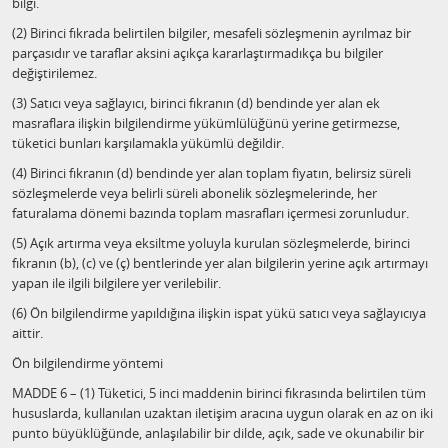
bilgi.
(2) Birinci fıkrada belirtilen bilgiler, mesafeli sözleşmenin ayrılmaz bir
parçasıdır ve taraflar aksini açıkça kararlaştırmadıkça bu bilgiler
değiştirilemez.
(3) Satıcı veya sağlayıcı, birinci fıkranın (d) bendinde yer alan ek
masraflara ilişkin bilgilendirme yükümlülüğünü yerine getirmezse,
tüketici bunları karşılamakla yükümlü değildir.
(4) Birinci fıkranın (d) bendinde yer alan toplam fiyatın, belirsiz süreli
sözleşmelerde veya belirli süreli abonelik sözleşmelerinde, her
faturalama dönemi bazında toplam masrafları içermesi zorunludur.
(5) Açık artırma veya eksiltme yoluyla kurulan sözleşmelerde, birinci
fıkranın (b), (c) ve (ç) bentlerinde yer alan bilgilerin yerine açık artırmayı
yapan ile ilgili bilgilere yer verilebilir.
(6) Ön bilgilendirme yapıldığına ilişkin ispat yükü satıcı veya sağlayıcıya
aittir.
Ön bilgilendirme yöntemi
MADDE 6 – (1) Tüketici, 5 inci maddenin birinci fıkrasında belirtilen tüm
hususlarda, kullanılan uzaktan iletişim aracına uygun olarak en az on iki
punto büyüklüğünde, anlaşılabilir bir dilde, açık, sade ve okunabilir bir