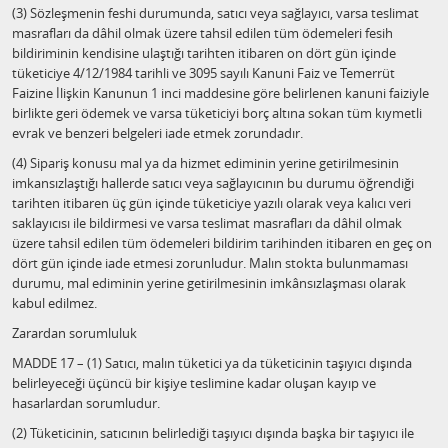
(3) Sözleşmenin feshi durumunda, satıcı veya sağlayıcı, varsa teslimat
masrafları da dâhil olmak üzere tahsil edilen tüm ödemeleri fesih
bildiriminin kendisine ulaştığı tarihten itibaren on dört gün içinde
tüketiciye 4/12/1984 tarihli ve 3095 sayılı Kanuni Faiz ve Temerrüt
Faizine İlişkin Kanunun 1 inci maddesine göre belirlenen kanuni faiziyle
birlikte geri ödemek ve varsa tüketiciyi borç altına sokan tüm kıymetli
evrak ve benzeri belgeleri iade etmek zorundadır.
(4) Sipariş konusu mal ya da hizmet ediminin yerine getirilmesinin
imkansızlaştığı hallerde satıcı veya sağlayıcının bu durumu öğrendiği
tarihten itibaren üç gün içinde tüketiciye yazılı olarak veya kalıcı veri
saklayıcısı ile bildirmesi ve varsa teslimat masrafları da dâhil olmak
üzere tahsil edilen tüm ödemeleri bildirim tarihinden itibaren en geç on
dört gün içinde iade etmesi zorunludur. Malın stokta bulunmaması
durumu, mal ediminin yerine getirilmesinin imkânsızlaşması olarak
kabul edilmez.
Zarardan sorumluluk
MADDE 17 – (1) Satıcı, malın tüketici ya da tüketicinin taşıyıcı dışında
belirleyeceği üçüncü bir kişiye teslimine kadar oluşan kayıp ve
hasarlardan sorumludur.
(2) Tüketicinin, satıcının belirlediği taşıyıcı dışında başka bir taşıyıcı ile