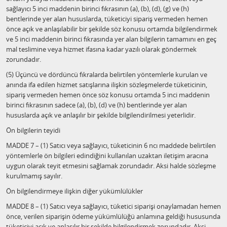
sağlayıcı 5 inci maddenin birinci fıkrasının (a), (b), (d), (g) ve (h)
bentlerinde yer alan hususlarda, tüketiciyi sipariş vermeden hemen
önce açık ve anlaşılabilir bir şekilde söz konusu ortamda bilgilendirmek
ve 5 inci maddenin birinci fıkrasında yer alan bilgilerin tamamını en geç
mal teslimine veya hizmet ifasına kadar yazılı olarak göndermek
zorundadır.
(5) Üçüncü ve dördüncü fıkralarda belirtilen yöntemlerle kurulan ve
anında ifa edilen hizmet satışlarına ilişkin sözleşmelerde tüketicinin,
sipariş vermeden hemen önce söz konusu ortamda 5 inci maddenin
birinci fıkrasının sadece (a), (b), (d) ve (h) bentlerinde yer alan
hususlarda açık ve anlaşılır bir şekilde bilgilendirilmesi yeterlidir.
Ön bilgilerin teyidi
MADDE 7 – (1) Satıcı veya sağlayıcı, tüketicinin 6 ncı maddede belirtilen
yöntemlerle ön bilgileri edindiğini kullanılan uzaktan iletişim aracına
uygun olarak teyit etmesini sağlamak zorundadır. Aksi halde sözleşme
kurulmamış sayılır.
Ön bilgilendirmeye ilişkin diğer yükümlülükler
MADDE 8 – (1) Satıcı veya sağlayıcı, tüketici siparişi onaylamadan hemen
önce, verilen siparişin ödeme yükümlülüğü anlamına geldiği hususunda
tüketiciyi açık ve anlaşılır bir şekilde bilgilendirmek zorundadır. Aksi