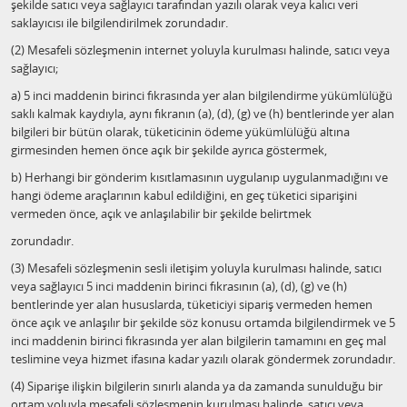
şekilde satıcı veya sağlayıcı tarafından yazılı olarak veya kalıcı veri
saklayıcısı ile bilgilendirilmek zorundadır.
(2) Mesafeli sözleşmenin internet yoluyla kurulması halinde, satıcı veya
sağlayıcı;
a) 5 inci maddenin birinci fıkrasında yer alan bilgilendirme yükümlülüğü
saklı kalmak kaydıyla, aynı fıkranın (a), (d), (g) ve (h) bentlerinde yer alan
bilgileri bir bütün olarak, tüketicinin ödeme yükümlülüğü altına
girmesinden hemen önce açık bir şekilde ayrıca göstermek,
b) Herhangi bir gönderim kısıtlamasının uygulanıp uygulanmadığını ve
hangi ödeme araçlarının kabul edildiğini, en geç tüketici siparişini
vermeden önce, açık ve anlaşılabilir bir şekilde belirtmek
zorundadır.
(3) Mesafeli sözleşmenin sesli iletişim yoluyla kurulması halinde, satıcı
veya sağlayıcı 5 inci maddenin birinci fıkrasının (a), (d), (g) ve (h)
bentlerinde yer alan hususlarda, tüketiciyi sipariş vermeden hemen
önce açık ve anlaşılır bir şekilde söz konusu ortamda bilgilendirmek ve 5
inci maddenin birinci fıkrasında yer alan bilgilerin tamamını en geç mal
teslimine veya hizmet ifasına kadar yazılı olarak göndermek zorundadır.
(4) Siparişe ilişkin bilgilerin sınırlı alanda ya da zamanda sunulduğu bir
ortam yoluyla mesafeli sözleşmenin kurulması halinde, satıcı veya