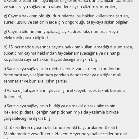
f) Ödeme, teslimat, ifaya ilişkin bilgiler ile varsa bunlara ilişkin taahhütler
ve satıcı veya sağlayıcının şikayetlere ilişkin çözüm yöntemleri,
g) Cayma hakkının olduğu durumlarda, bu hakkın kullanılma şartları,
süresi, usulü ve satıcının iade için öngördüğü taşıyıcıya ilişkin bilgiler,
ğ) Cayma bildiriminin yapılacağı açık adres, faks numarası veya
elektronik posta bilgileri,
h) 15 inci madde uyarınca cayma hakkının kullanılamadığı durumlarda,
tüketicinin cayma hakkından faydalanamayacağına ya da hangi
koşullarda cayma hakkını kaybedeceğine ilişkin bilgi,
ı) Satıcı veya sağlayıcının talebi üzerine, varsa tüketici tarafından
ödenmesi veya sağlanması gereken depozitolar ya da diğer mali
teminatlar ve bunlara ilişkin şartlar,
i) Varsa dijital içeriklerin işlevselliğini etkileyebilecek teknik koruma
önlemleri,
j) Satıcı veya sağlayıcının bildiği ya da makul olarak bilmesinin
beklendiği, dijital içeriğin hangi donanım ya da yazılımla birlikte
çalışabileceğine ilişkin bilgi,
k) Tüketicilerin uyuşmazlık konusundaki başvurularını Tüketici
Mahkemesine veya Tüketici Hakem Heyetine yapabileceklerine dair