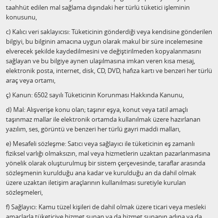
taahhüt edilen mal sağlama dışındaki her türlü tüketici işleminin
konusunu,
c) Kalıcı veri saklayıcısı: Tüketicinin gönderdiği veya kendisine gönderilen
bilgiyi, bu bilginin amacına uygun olarak makul bir süre incelemesine
elverecek şekilde kaydedilmesini ve değiştirilmeden kopyalanmasını
sağlayan ve bu bilgiye aynen ulaşılmasına imkan veren kısa mesaj,
elektronik posta, internet, disk, CD, DVD, hafıza kartı ve benzeri her türlü
araç veya ortamı,
ç) Kanun: 6502 sayılı Tüketicinin Korunması Hakkında Kanunu,
d) Mal: Alışverişe konu olan; taşınır eşya, konut veya tatil amaçlı
taşınmaz mallar ile elektronik ortamda kullanılmak üzere hazırlanan
yazılım, ses, görüntü ve benzeri her türlü gayri maddi malları,
e) Mesafeli sözleşme: Satıcı veya sağlayıcı ile tüketicinin eş zamanlı
fiziksel varlığı olmaksızın, mal veya hizmetlerin uzaktan pazarlanmasına
yönelik olarak oluşturulmuş bir sistem çerçevesinde, taraflar arasında
sözleşmenin kurulduğu ana kadar ve kurulduğu an da dahil olmak
üzere uzaktan iletişim araçlarının kullanılması suretiyle kurulan
sözleşmeleri,
f) Sağlayıcı: Kamu tüzel kişileri de dahil olmak üzere ticari veya mesleki
amaçlarla tüketiciye hizmet sunan ya da hizmet sunanın adına ya da