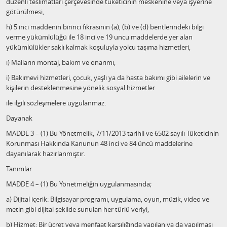
düzenli teslimatları çerçevesinde tüketicinin meskenine veya işyerine
götürülmesi,
h) 5 inci maddenin birinci fıkrasının (a), (b) ve (d) bentlerindeki bilgi
verme yükümlülüğü ile 18 inci ve 19 uncu maddelerde yer alan
yükümlülükler saklı kalmak koşuluyla yolcu taşıma hizmetleri,
ı) Malların montaj, bakım ve onarımı,
i) Bakımevi hizmetleri, çocuk, yaşlı ya da hasta bakımı gibi ailelerin ve
kişilerin desteklenmesine yönelik sosyal hizmetler
ile ilgili sözleşmelere uygulanmaz.
Dayanak
MADDE 3 – (1) Bu Yönetmelik, 7/11/2013 tarihli ve 6502 sayılı Tüketicinin
Korunması Hakkında Kanunun 48 inci ve 84 üncü maddelerine
dayanılarak hazırlanmıştır.
Tanımlar
MADDE 4 – (1) Bu Yönetmeliğin uygulanmasında;
a) Dijital içerik: Bilgisayar programı, uygulama, oyun, müzik, video ve
metin gibi dijital şekilde sunulan her türlü veriyi,
b) Hizmet: Bir ücret veya menfaat karşılığında yapılan ya da yapılması