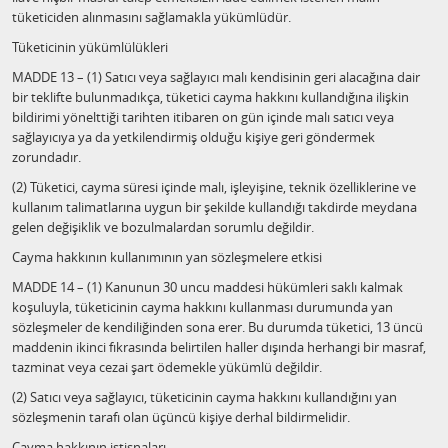
tüketiciden alınmasını sağlamakla yükümlüdür.
Tüketicinin yükümlülükleri
MADDE 13 – (1) Satıcı veya sağlayıcı malı kendisinin geri alacağına dair
bir teklifte bulunmadıkça, tüketici cayma hakkını kullandığına ilişkin
bildirimi yönelttiği tarihten itibaren on gün içinde malı satıcı veya
sağlayıcıya ya da yetkilendirmiş olduğu kişiye geri göndermek
zorundadır.
(2) Tüketici, cayma süresi içinde malı, işleyişine, teknik özelliklerine ve
kullanım talimatlarına uygun bir şekilde kullandığı takdirde meydana
gelen değişiklik ve bozulmalardan sorumlu değildir.
Cayma hakkının kullanımının yan sözleşmelere etkisi
MADDE 14 – (1) Kanunun 30 uncu maddesi hükümleri saklı kalmak
koşuluyla, tüketicinin cayma hakkını kullanması durumunda yan
sözleşmeler de kendiliğinden sona erer. Bu durumda tüketici, 13 üncü
maddenin ikinci fıkrasında belirtilen haller dışında herhangi bir masraf,
tazminat veya cezai şart ödemekle yükümlü değildir.
(2) Satıcı veya sağlayıcı, tüketicinin cayma hakkını kullandığını yan
sözleşmenin tarafı olan üçüncü kişiye derhal bildirmelidir.
Cayma hakkının istisnaları