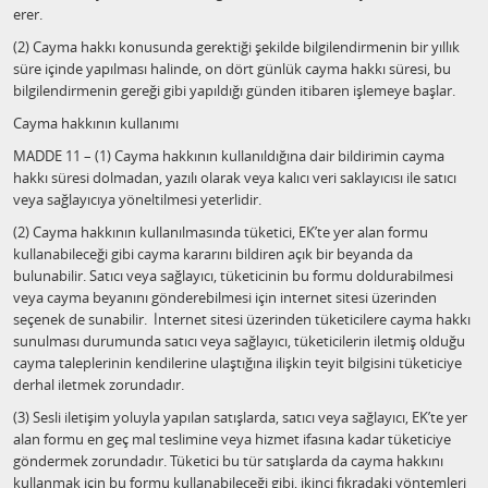
erer.
(2) Cayma hakkı konusunda gerektiği şekilde bilgilendirmenin bir yıllık
süre içinde yapılması halinde, on dört günlük cayma hakkı süresi, bu
bilgilendirmenin gereği gibi yapıldığı günden itibaren işlemeye başlar.
Cayma hakkının kullanımı
MADDE 11 – (1) Cayma hakkının kullanıldığına dair bildirimin cayma
hakkı süresi dolmadan, yazılı olarak veya kalıcı veri saklayıcısı ile satıcı
veya sağlayıcıya yöneltilmesi yeterlidir.
(2) Cayma hakkının kullanılmasında tüketici, EK’te yer alan formu
kullanabileceği gibi cayma kararını bildiren açık bir beyanda da
bulunabilir. Satıcı veya sağlayıcı, tüketicinin bu formu doldurabilmesi
veya cayma beyanını gönderebilmesi için internet sitesi üzerinden
seçenek de sunabilir. İnternet sitesi üzerinden tüketicilere cayma hakkı
sunulması durumunda satıcı veya sağlayıcı, tüketicilerin iletmiş olduğu
cayma taleplerinin kendilerine ulaştığına ilişkin teyit bilgisini tüketiciye
derhal iletmek zorundadır.
(3) Sesli iletişim yoluyla yapılan satışlarda, satıcı veya sağlayıcı, EK’te yer
alan formu en geç mal teslimine veya hizmet ifasına kadar tüketiciye
göndermek zorundadır. Tüketici bu tür satışlarda da cayma hakkını
kullanmak için bu formu kullanabileceği gibi, ikinci fıkradaki yöntemleri