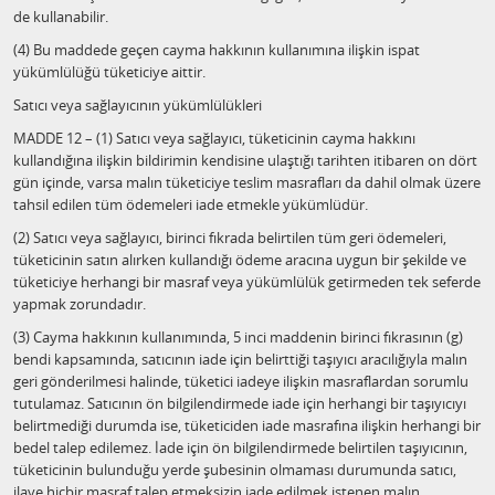
de kullanabilir.
(4) Bu maddede geçen cayma hakkının kullanımına ilişkin ispat
yükümlülüğü tüketiciye aittir.
Satıcı veya sağlayıcının yükümlülükleri
MADDE 12 – (1) Satıcı veya sağlayıcı, tüketicinin cayma hakkını
kullandığına ilişkin bildirimin kendisine ulaştığı tarihten itibaren on dört
gün içinde, varsa malın tüketiciye teslim masrafları da dahil olmak üzere
tahsil edilen tüm ödemeleri iade etmekle yükümlüdür.
(2) Satıcı veya sağlayıcı, birinci fıkrada belirtilen tüm geri ödemeleri,
tüketicinin satın alırken kullandığı ödeme aracına uygun bir şekilde ve
tüketiciye herhangi bir masraf veya yükümlülük getirmeden tek seferde
yapmak zorundadır.
(3) Cayma hakkının kullanımında, 5 inci maddenin birinci fıkrasının (g)
bendi kapsamında, satıcının iade için belirttiği taşıyıcı aracılığıyla malın
geri gönderilmesi halinde, tüketici iadeye ilişkin masraflardan sorumlu
tutulamaz. Satıcının ön bilgilendirmede iade için herhangi bir taşıyıcıyı
belirtmediği durumda ise, tüketiciden iade masrafına ilişkin herhangi bir
bedel talep edilemez. İade için ön bilgilendirmede belirtilen taşıyıcının,
tüketicinin bulunduğu yerde şubesinin olmaması durumunda satıcı,
ilave hiçbir masraf talep etmeksizin iade edilmek istenen malın