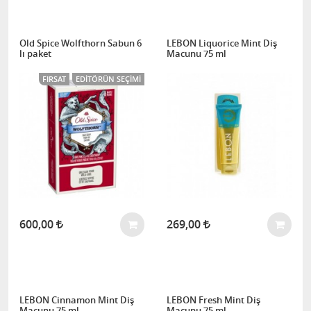
Old Spice Wolfthorn Sabun 6
LEBON Liquorice Mint Diş
lı paket
Macunu 75 ml
FIRSAT
EDITÖRÜN SEÇIMI
600,00
269,00
LEBON Cinnamon Mint Diş
LEBON Fresh Mint Diş
Macunu 75 ml
Macunu 75 ml