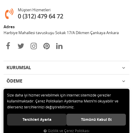
Müşteri Hizmetleri
0 (312) 479 64 72
Adres
Harbiye Mahallesi tavuskuşu Sokak 17/A Dikmen Çankaya Ankara
KURUMSAL
ÖDEME
İLETİŞİM
Size daha iyi hizmet verebilmek için internet sitemizde çerezler
kullanılmaktadır. Çerez Politikaları Aydınlatma Metni’ni okuyabilir ve
dilerseniz tercihlerinizi değiştirebilirsiniz.
© 2020 2Y BİLİŞİM İÇ VE DIŞ TİCARET LTD. ŞTİ. Tüm hakları saklıdır.
Tercihleri Ayarla
Tümünü Kabul Et
Gizlilik ve Çerez Politikası