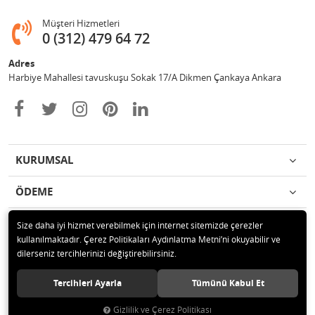
Müşteri Hizmetleri
0 (312) 479 64 72
Adres
Harbiye Mahallesi tavuskuşu Sokak 17/A Dikmen Çankaya Ankara
KURUMSAL
ÖDEME
İLETİŞİM
Size daha iyi hizmet verebilmek için internet sitemizde çerezler
kullanılmaktadır. Çerez Politikaları Aydınlatma Metni’ni okuyabilir ve
dilerseniz tercihlerinizi değiştirebilirsiniz.
© 2020 2Y BİLİŞİM İÇ VE DIŞ TİCARET LTD. ŞTİ. Tüm hakları saklıdır.
Tercihleri Ayarla
Tümünü Kabul Et
Gizlilik ve Çerez Politikası