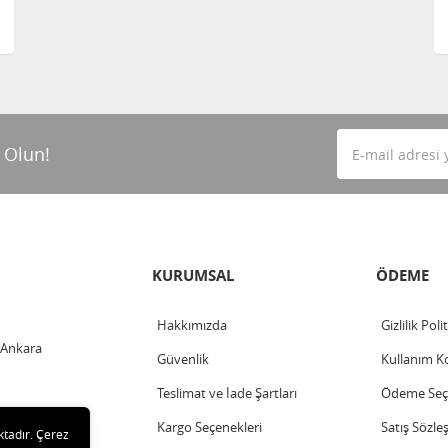
 Olun!
KURUMSAL
ÖDEME
Hakkımızda
Gizlilik Poli
 Ankara
Güvenlik
Kullanım Ko
Teslimat ve İade Şartları
Ödeme Seçe
Kargo Seçenekleri
Satış Sözle
ktadır. Çerez