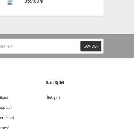
359,00
GÖNDER
İLETİŞİM
tikası
İletişim
şulları
nekleri
şmesi