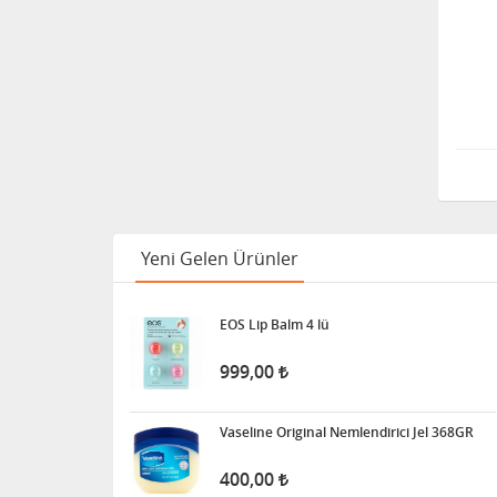
Yeni Gelen Ürünler
EOS Lip Balm 4 lü
999,00
Vaseline Original Nemlendirici Jel 368GR
400,00