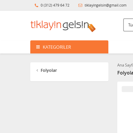
0 (312) 479 64 72
tiklayingelsin@gmail.com
KATEGORILER
Ana Sayf
Folyolar
Folyol