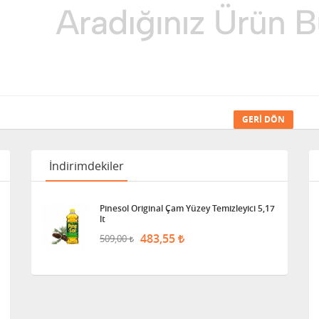
GERI DÖN
İndirimdekiler
Pinesol Original Çam Yüzey Temizleyici 5,17
lt
483,55
509,00