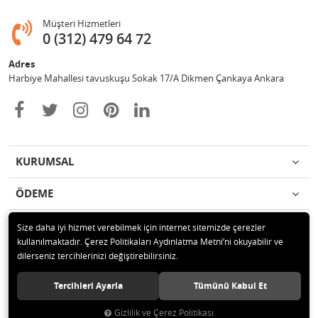
Müşteri Hizmetleri
0 (312) 479 64 72
Adres
Harbiye Mahallesi tavuskuşu Sokak 17/A Dikmen Çankaya Ankara
KURUMSAL
ÖDEME
İLETİŞİM
Size daha iyi hizmet verebilmek için internet sitemizde çerezler
kullanılmaktadır. Çerez Politikaları Aydınlatma Metni’ni okuyabilir ve
dilerseniz tercihlerinizi değiştirebilirsiniz.
© 2020 2Y BİLİŞİM İÇ VE DIŞ TİCARET LTD. ŞTİ. Tüm hakları saklıdır.
Tercihleri Ayarla
Tümünü Kabul Et
Gizlilik ve Çerez Politikası