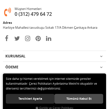
Müşteri Hizmetleri
0 (312) 479 64 72
Adres
Harbiye Mahallesi tavuskuşu Sokak 17/A Dikmen Çankaya Ankara
KURUMSAL
ÖDEME
İLETİŞİM
Size daha iyi hizmet verebilmek için internet sitemizde çerezler
kullanılmaktadır. Çerez Politikaları Aydınlatma Metni’ni okuyabilir ve
dilerseniz tercihlerinizi değiştirebilirsiniz.
© 2020 2Y BİLİŞİM İÇ VE DIŞ TİCARET LTD. ŞTİ. Tüm hakları saklıdır.
Tercihleri Ayarla
Tümünü Kabul Et
Gizlilik ve Çerez Politikası