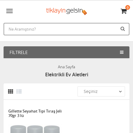
0
FILTRELE
Ana Sayfa
Elektrikli Ev Aletleri
Gillette Seyahat Tipi Tıraş Jeli
70gr 3 lü