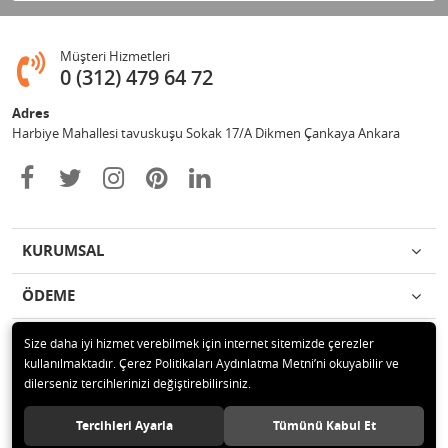
Müşteri Hizmetleri
0 (312) 479 64 72
Adres
Harbiye Mahallesi tavuskuşu Sokak 17/A Dikmen Çankaya Ankara
KURUMSAL
ÖDEME
İLETİŞİM
Size daha iyi hizmet verebilmek için internet sitemizde çerezler
kullanılmaktadır. Çerez Politikaları Aydınlatma Metni’ni okuyabilir ve
dilerseniz tercihlerinizi değiştirebilirsiniz.
© 2020 2Y BİLİŞİM İÇ VE DIŞ TİCARET LTD. ŞTİ. Tüm hakları saklıdır.
Tercihleri Ayarla
Tümünü Kabul Et