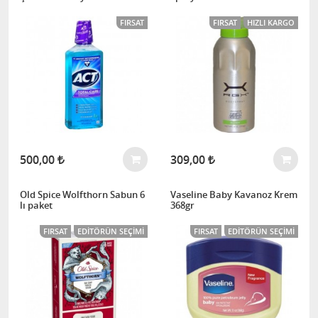
FIRSAT
FIRSAT
HIZLI KARGO
500,00
309,00
Old Spice Wolfthorn Sabun 6
Vaseline Baby Kavanoz Krem
lı paket
368gr
FIRSAT
EDITÖRÜN SEÇIMI
FIRSAT
EDITÖRÜN SEÇIMI