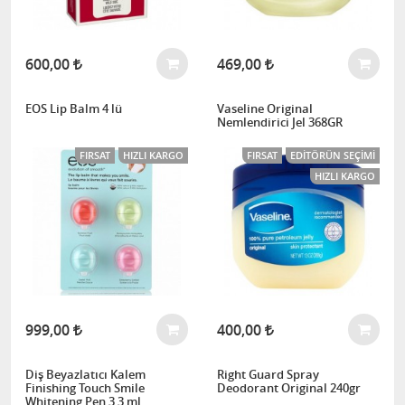
600,00
469,00
EOS Lip Balm 4 lü
Vaseline Original
Nemlendirici Jel 368GR
FIRSAT
HIZLI KARGO
FIRSAT
EDITÖRÜN SEÇIMI
HIZLI KARGO
999,00
400,00
Diş Beyazlatıcı Kalem
Right Guard Spray
Finishing Touch Smile
Deodorant Original 240gr
Whitening Pen 3,3 ml