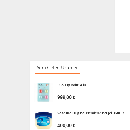
Yeni Gelen Ürünler
EOS Lip Balm 4 lü
999,00
Vaseline Original Nemlendirici Jel 368GR
400,00