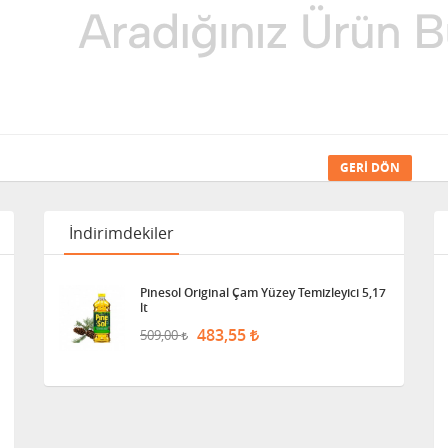
GERI DÖN
İndirimdekiler
Pinesol Original Çam Yüzey Temizleyici 5,17
lt
483,55
509,00