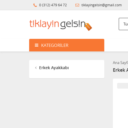
0 (312) 479 64 72
tiklayingelsin@gmail.com
KATEGORILER
Ana Sayf
Erkek Ayakkabı
Erkek 