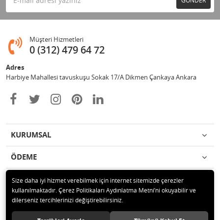
GÖNDER
Müşteri Hizmetleri
0 (312) 479 64 72
Adres
Harbiye Mahallesi tavuskuşu Sokak 17/A Dikmen Çankaya Ankara
KURUMSAL
ÖDEME
İLETİŞİM
Size daha iyi hizmet verebilmek için internet sitemizde çerezler
kullanılmaktadır. Çerez Politikaları Aydınlatma Metni’ni okuyabilir ve
dilerseniz tercihlerinizi değiştirebilirsiniz.
© 2020 2Y BİLİŞİM İÇ VE DIŞ TİCARET LTD. ŞTİ. Tüm hakları saklıdır.