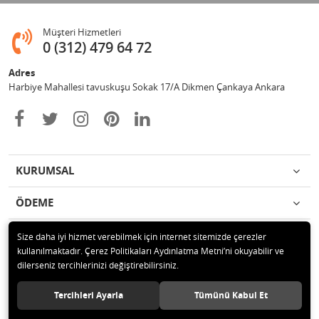
Müşteri Hizmetleri
0 (312) 479 64 72
Adres
Harbiye Mahallesi tavuskuşu Sokak 17/A Dikmen Çankaya Ankara
KURUMSAL
ÖDEME
İLETİŞİM
Size daha iyi hizmet verebilmek için internet sitemizde çerezler
kullanılmaktadır. Çerez Politikaları Aydınlatma Metni’ni okuyabilir ve
dilerseniz tercihlerinizi değiştirebilirsiniz.
© 2020 2Y BİLİŞİM İÇ VE DIŞ TİCARET LTD. ŞTİ. Tüm hakları saklıdır.
Tercihleri Ayarla
Tümünü Kabul Et