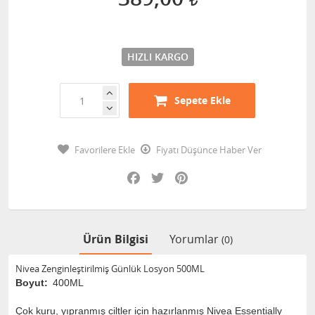
HIZLI KARGO
Sepete Ekle
Favorilere Ekle
Fiyatı Düşünce Haber Ver
Facebook
Twitter
Pinterest
Ürün Bilgisi
Yorumlar
(0)
Nivea Zenginleştirilmiş Günlük Losyon 500ML
Boyut:
400ML
Çok kuru, yıpranmış ciltler için hazırlanmış Nivea Essentially