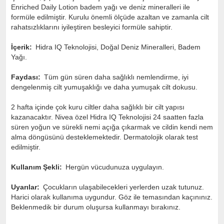
Enriched Daily Lotion badem yağı ve deniz mineralleri ile
formüle edilmiştir. Kurulu önemli ölçüde azaltan ve zamanla cilt
rahatsızlıklarını iyileştiren besleyici formüle sahiptir.
İçerik:
Hidra IQ Teknolojisi, Doğal Deniz Mineralleri, Badem
Yağı.
Faydası:
Tüm gün süren daha sağlıklı nemlendirme, iyi
dengelenmiş cilt yumuşaklığı ve daha yumuşak cilt dokusu.
2 hafta içinde çok kuru ciltler daha sağlıklı bir cilt yapısı
kazanacaktır. Nivea özel Hidra IQ Teknolojisi 24 saatten fazla
süren yoğun ve sürekli nemi açığa çıkarmak ve cildin kendi nem
alma döngüsünü desteklemektedir. Dermatolojik olarak test
edilmiştir.
Kullanım Şekli:
Hergün vücudunuza uygulayın.
Uyarılar:
Çocukların ulaşabilecekleri yerlerden uzak tutunuz.
Harici olarak kullanıma uygundur. Göz ile temasından kaçınınız.
Beklenmedik bir durum oluşursa kullanmayı bırakınız.